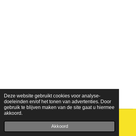
Deze website gebruikt cookies voor analyse-
doeleinden en/of het tonen van advertenties. Door
gebruik te blijven maken van de site gaat u hiermee
akkoord.
© 2021 - 2026 lijn45
Akkoord
Powered by
JouwWeb