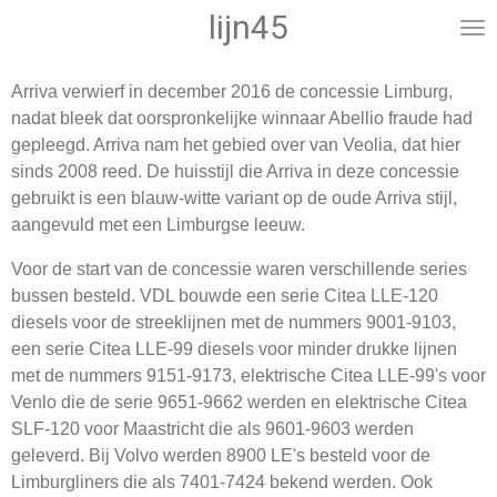
lijn45
Ga
direct
naar
Arriva verwierf in december 2016 de concessie Limburg,
de
nadat bleek dat oorspronkelijke winnaar Abellio fraude had
hoofdinhoud
gepleegd. Arriva nam het gebied over van Veolia, dat hier
sinds 2008 reed. De huisstijl die Arriva in deze concessie
gebruikt is een blauw-witte variant op de oude Arriva stijl,
aangevuld met een Limburgse leeuw.
Voor de start van de concessie waren verschillende series
bussen besteld. VDL bouwde een serie Citea LLE-120
diesels voor de streeklijnen met de nummers 9001-9103,
een serie Citea LLE-99 diesels voor minder drukke lijnen
met de nummers 9151-9173, elektrische Citea LLE-99's voor
Venlo die de serie 9651-9662 werden en elektrische Citea
SLF-120 voor Maastricht die als 9601-9603 werden
geleverd. Bij Volvo werden 8900 LE's besteld voor de
Limburgliners die als 7401-7424 bekend werden. Ook