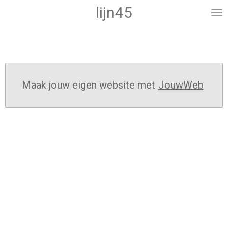
lijn45
Ga
direct
naar
de
hoofdinhoud
Maak jouw eigen website met
JouwWeb