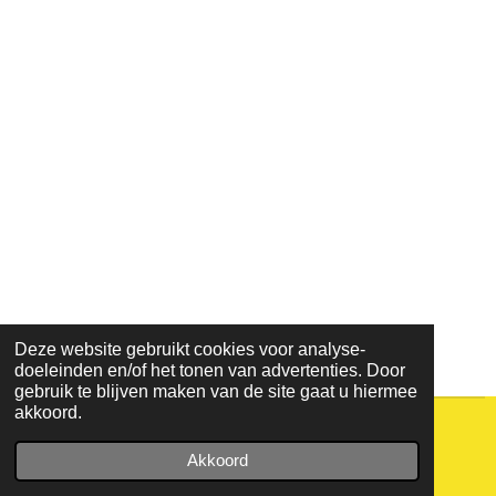
Deze website gebruikt cookies voor analyse-
doeleinden en/of het tonen van advertenties. Door
gebruik te blijven maken van de site gaat u hiermee
akkoord.
© 2021 - 2026 lijn45
Akkoord
Powered by
JouwWeb