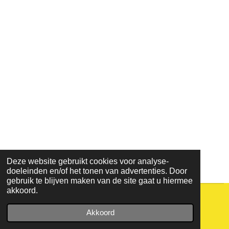
Deze website gebruikt cookies voor analyse-
doeleinden en/of het tonen van advertenties. Door
gebruik te blijven maken van de site gaat u hiermee
akkoord.
© 2021 - 2026 lijn45
Akkoord
Powered by
JouwWeb