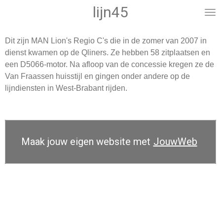
lijn45
Ga
direct
naar
Dit zijn MAN Lion's Regio C's die in de zomer van 2007 in
de
dienst kwamen op de Qliners. Ze hebben 58 zitplaatsen en
hoofdinhoud
een D5066-motor. Na afloop van de concessie kregen ze de
Van Fraassen huisstijl en gingen onder andere op de
lijndiensten in West-Brabant rijden.
Maak jouw eigen website met
JouwWeb